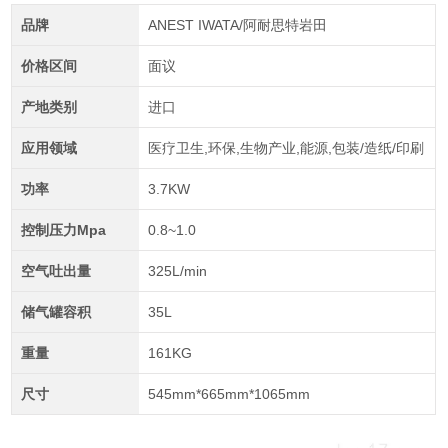
品牌
ANEST IWATA/阿耐思特岩田
价格区间
面议
产地类别
进口
应用领域
医疗卫生,环保,生物产业,能源,包装/造纸/印刷
功率
3.7KW
控制压力Mpa
0.8~1.0
空气吐出量
325L/min
储气罐容积
35L
重量
161KG
尺寸
545mm*665mm*1065mm