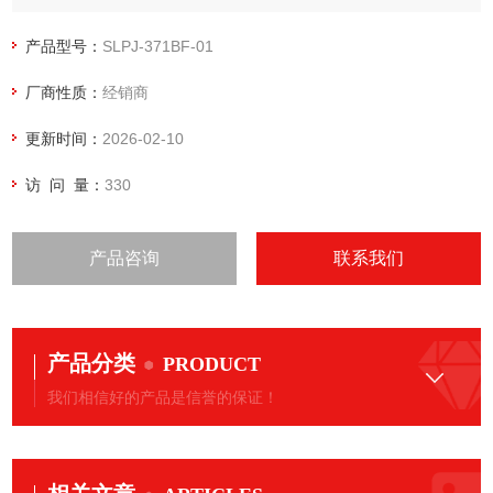
噪，干燥等技术，现在岩田无油涡旋空压机可至低至46分贝，
是您对安静，洁净空压机的理想选择。采用性能稳定的膜式干
产品型号：
SLPJ-371BF-01
燥机、过滤器，一如既往地为您提供稳定的性能，优质、洁净
厂商性质：
经销商
的空气。空压机、膜式干燥机、过滤器之间接续简单化。
更新时间：
2026-02-10
访 问 量：
330
产品咨询
联系我们
产品分类
PRODUCT
我们相信好的产品是信誉的保证！