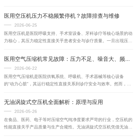
空压机的“呼吸道屏障”，其性能直接决定压缩空气洁净度与设备运行
寿命。规范的保养周期与日常维护，是保障设备稳定运行、降低运...
医用空压机压力不稳频繁停机？故障排查与维修
2026-06-25
医用空压机是医院呼吸支持、手术室设备、牙科诊疗等核心场景的动
力核心，其压力稳定性直接关乎患者安全与诊疗质量。一旦出现压力
波动、频繁停机，轻则导致设备供气中断，影响诊疗流程，重则威胁
患者生命安全。面对这类故障，不能仅靠盲目更换部件，需建立从
医用空气压缩机常见故障：压力不足、噪音大、频繁停机排查
源...
2026-06-22
医用空气压缩机是医院供氧系统、呼吸机、手术器械等核心设备
的“动力心脏”，其运行稳定性直接关系到诊疗安全与效率。然而，在
日常运行中，压力不足、噪音超标、频繁停机等故障频发，不仅干扰
诊疗秩序，更可能埋下安全隐患。为帮助运维人员快速定位问题、高
无油涡旋式空压机全面解析：原理与应用
效...
2026-05-26
在食品、医药、电子等对压缩空气纯净度要求严苛的行业，空压机的
性能直接关乎产品质量与生产合规性。无油涡旋式空压机凭借无油污
染、静音节能、稳定可靠等核心优势，成为高洁净用气场景的设备，