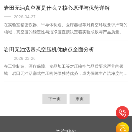
为工业生产筑牢纯净用气防线。深入解析其工作原理与应用场景，
岩田无油真空泵是什么？核心原理与优势详解
对...
2026-04-27
在实验室精密仪器、半导体制造、医疗器械等对真空环境要求严苛的
领域，真空度的稳定性与洁净度直接决定着实验成败与产品质量。传
统油式真空泵曾长期占据主导地位，但油污污染、维护繁琐的短板，
始终制约着高洁净需求场景的发展。岩田无油真空泵的出现，打破
岩田无油活塞式空压机优缺点全面分析
了...
2026-03-26
在工业制造、医疗保障、食品加工等对压缩空气品质要求严苛的领
域，岩田无油活塞式空压机凭借独特优势，成为保障生产洁净度的核
心动力设备。它以无油润滑的设计，打破传统空压机的污染瓶颈，为
敏感行业提供洁净气源，但受限于结构原理，也存在着适配场景的短
板...
下一页
末页