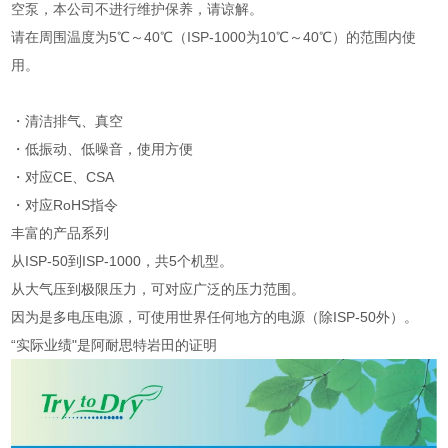
空泵，本公司不进行维护保养，请谅解。
请在周围温度为5℃～40℃（ISP-1000为10℃～40℃）的范围内使
用。
・清洁排气、真空
・低振动、低噪音，使用方便
・对应CE、CSA
・对应RoHS指令
丰富的产品系列
从ISP-50到ISP-1000，共5个机型。
从大气压到极限压力，可对应广泛的压力范围。
因为是多电压电源，可使用世界任何地方的电源（除ISP-50外）。
“实际业绩"是阿耐思特岩田的证明