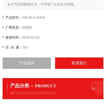
从大气压到极限压力，可对应广泛的压力范围。
因为是多电压电源，可使用世界任何地方的电源（除ISP-50
外）
产品型号：
ISP-90 0.15KW
低振动、低噪音、高效率！这就是涡旋真空泵
厂商性质：
经销商
无油岩田真空泵ISP-90 日本制造
更新时间：
2026-02-09
访 问 量：
767
产品咨询
联系我们
产品分类
PRODUCT
我们相信好的产品是信誉的保证！