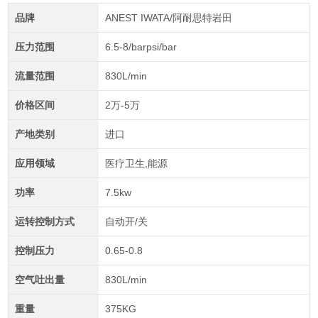
品牌
ANEST IWATA/阿耐思特岩田
压力范围
6.5-8/barpsi/bar
流量范围
830L/min
价格区间
2万-5万
产地类别
进口
应用领域
医疗卫生,能源
功率
7.5kw
运转控制方式
自动开/关
控制压力
0.65-0.8
空气吐出量
830L/min
重量
375KG