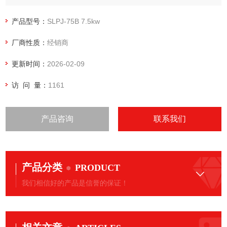
激烈的中国市场。本公司聚集了朝气蓬勃、团结一致的工作人
员，在瞬息万变的市场环 境中技术创新，响应用户需求。
产品型号：
SLPJ-75B 7.5kw
厂商性质：
经销商
更新时间：
2026-02-09
访 问 量：
1161
产品咨询
联系我们
产品分类
PRODUCT
我们相信好的产品是信誉的保证！