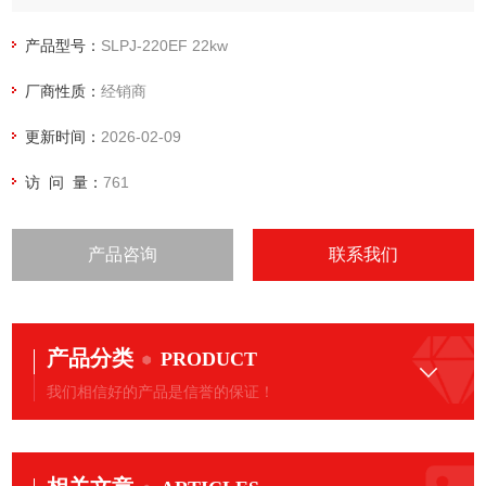
压机、无油旋齿空压机、无油活塞空压机、*空压机、螺杆空压
机、增压机、涂装设备等系列产品。 阿耐思特岩田的空气压缩
产品型号：
SLPJ-220EF 22kw
机事业、真空机器事业于2004年正式进入竞争 激烈的中国市
厂商性质：
经销商
场。本公司聚集了朝气蓬勃、团结一致的工作人员，在瞬息万
变的市场环 境中技术创新，响应用户需求。
更新时间：
2026-02-09
访 问 量：
761
产品咨询
联系我们
产品分类
PRODUCT
我们相信好的产品是信誉的保证！