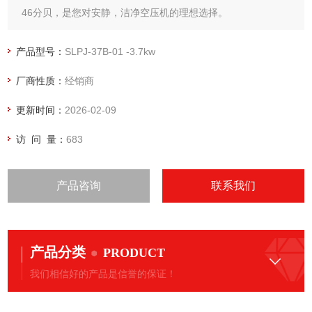
46分贝，是您对安静，洁净空压机的理想选择。
膜式干燥机搭载型-岩田空压机
anest涡旋式压缩机-食品医药专用空压机
产品型号：
SLPJ-37B-01 -3.7kw
供应日本岩田无油，*，涡旋式空气压缩机
厂商性质：
经销商
更新时间：
2026-02-09
访 问 量：
683
产品咨询
联系我们
产品分类
PRODUCT
我们相信好的产品是信誉的保证！