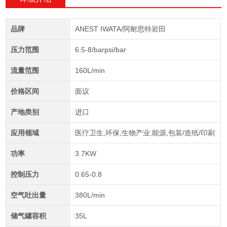
品牌
ANEST IWATA/阿耐思特岩田
压力范围
6.5-8/barpsi/bar
流量范围
160L/min
价格区间
面议
产地类别
进口
应用领域
医疗卫生,环保,生物产业,能源,包装/造纸/印刷
功率
3.7KW
控制压力
0.65-0.8
空气吐出量
380L/min
储气罐容积
35L