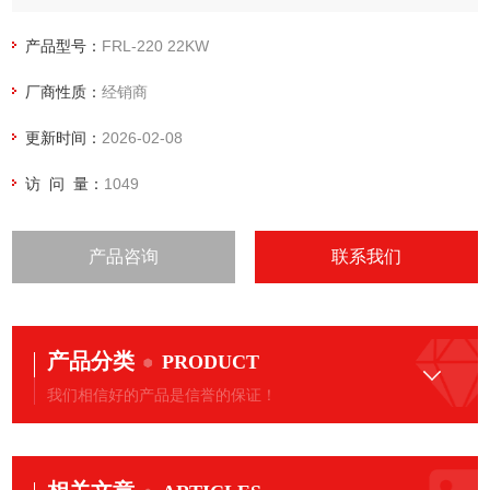
激烈的中国市场。本公司聚集了朝气蓬勃、团结一致的工作人
员，在瞬息万变的市场环 境中技术创新，响应用户需求。
产品型号：
FRL-220 22KW
岩田无油旋齿空气压缩机FRL-220变频控制
厂商性质：
经销商
更新时间：
2026-02-08
访 问 量：
1049
产品咨询
联系我们
产品分类
PRODUCT
我们相信好的产品是信誉的保证！