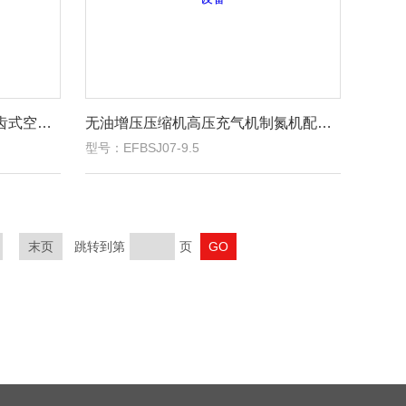
日本岩田工业级空气压缩机旋齿式空压机
无油增压压缩机高压充气机制氮机配套设备
型号：EFBSJ07-9.5
末页
跳转到第
页