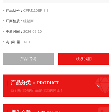
机、增压机、涂装设备等系列产品。 阿耐思特岩田的空气压缩
机事业、真空机器事业于2004年正式进入竞争 激烈的中国市
产品型号：
CFPJ110BF-8.5
场。本公司聚集了朝气蓬勃、团结一致的工作人员，在瞬息万
厂商性质：
经销商
变的市场环 境中技术创新，响应用户需求。
更新时间：
2026-02-10
访 问 量：
410
产品咨询
联系我们
产品分类
PRODUCT
我们相信好的产品是信誉的保证！