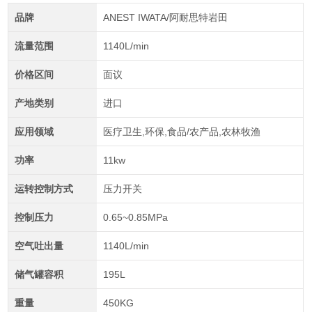
品牌
ANEST IWATA/阿耐思特岩田
流量范围
1140L/min
价格区间
面议
产地类别
进口
应用领域
医疗卫生,环保,食品/农产品,农林牧渔
功率
11kw
运转控制方式
压力开关
控制压力
0.65~0.85MPa
空气吐出量
1140L/min
储气罐容积
195L
重量
450KG