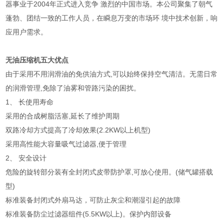
器事业于2004年正式进入竞争 激烈的中国市场。本公司聚集了朝气
蓬勃、团结一致的工作人员，在瞬息万变的市场环 境中技术创新，响
应用户需求。
无油压缩机五大优点
由于采用不用润滑油的免供油方式,可以始终保持空气清洁。无需日常
的润滑管理,免除了油雾和管路污染的困扰。
1、 长使用寿命
采用的合成树脂活塞,延长了维护周期
双路冷却方式提高了冷却效果(2.2KW以上机型)
采用高性能大容量吸气过滤器,便于管理
2、 安全设计
危险的旋转部分装有全封闭式皮带防护罩,可放心使用。(储气罐搭载
型)
标准装备封闭式外扇马达，可防止灰尘和潮湿引起的故障
标准装备防尘过滤器组件(5.5KW以上)。保护内部设备