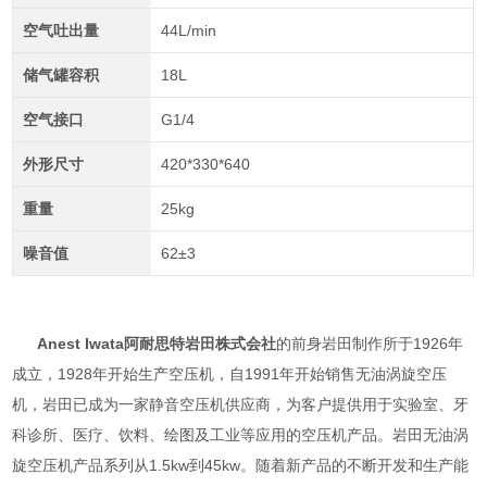
空气吐出量
44L/min
储气罐容积
18L
空气接口
G1/4
外形尺寸
420*330*640
重量
25kg
噪音值
62±3
Anest Iwata阿耐思特岩田株式会
社
的前身岩田制作所于1926年
成立，1928年开始生产空压机，自1991年开始销售无油涡旋空压
机，岩田已成为一家静音空压机供应商，为客户提供用于实验室、牙
科诊所、医疗、饮料、绘图及工业等应用的空压机产品。岩田无油涡
旋空压机产品系列从1.5kw到45kw。随着新产品的不断开发和生产能