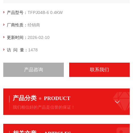
采用高性能大容量吸气过滤器,便于管理
危险的旋转部分装有全封闭式皮带防护罩,可放心使用。
产品型号：
TFPJ04B-6 0.4KW
厂商性质：
经销商
更新时间：
2026-02-10
访 问 量：
1478
产品咨询
联系我们
产品分类
PRODUCT
我们相信好的产品是信誉的保证！