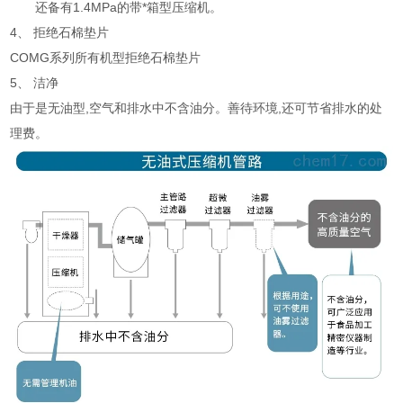
还备有
1.4MPa
的带*箱型压缩机。
4、
拒绝石棉垫片
COMG
系列所有机型拒绝石棉垫片
5、
洁净
由于是无油型
,
空气和排水中不含油分。善待环境
,
还可节省排水的处
理费。