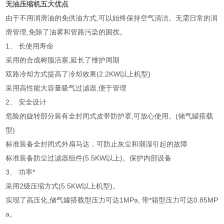
无油压缩机五大优点
由于不用润滑油的免供油方式
,
可以始终保持空气清洁。无需日常的润
滑管理
,
免除了油雾和管路污染的困扰。
1、
长使用寿命
采用的合成树脂活塞
,延长了维护周期
双路冷却方式提高了冷却效果
(2.2KW
以上机型
)
采用高性能大容量吸气过滤器
,
便于管理
2、
安全设计
危险的旋转部分装有全封闭式皮带防护罩
,
可放心使用。
(
储气罐搭载
型
)
标准装备全封闭式外扇马达，可防止灰尘和潮湿引起的故障
标准装备防尘过滤器组件
(5.5KW
以上
)
。保护内部设备
3、
功率*
采用
2
级压缩方式
(5.5KW
以上机型
)
。
实现了高压化
,
储气罐搭载型压力可达
1MPa,
带*箱型压力可达
0.85MP
a
。