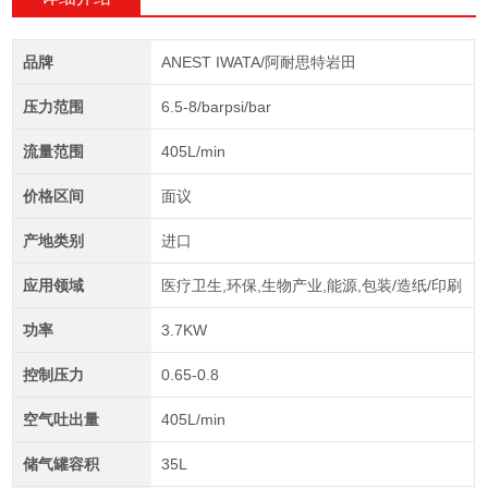
品牌
ANEST IWATA/阿耐思特岩田
压力范围
6.5-8/barpsi/bar
流量范围
405L/min
价格区间
面议
产地类别
进口
应用领域
医疗卫生,环保,生物产业,能源,包装/造纸/印刷
功率
3.7KW
控制压力
0.65-0.8
空气吐出量
405L/min
储气罐容积
35L