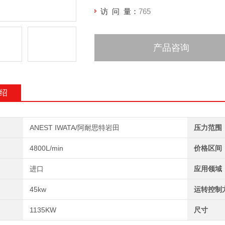
访 问 量：
765
产品咨询
绍
ANEST IWATA/阿耐思特岩田
压力范围
4800L/min
价格区间
进口
应用领域
45kw
运转控制
1135KW
尺寸