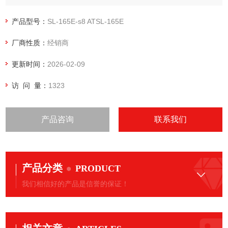
ATSL-165E阿*SF4无油涡旋压缩机机头
特点：振动小，噪音低 构成部件少，保养简便 使用寿命长，
产品型号：
SL-165E-s8 ATSL-165E
具有高可靠性 体积小巧，节省安装空间 保养周期长，性能稳
厂商性质：
经销商
定
更新时间：
2026-02-09
访 问 量：
1323
产品咨询
联系我们
产品分类
PRODUCT
我们相信好的产品是信誉的保证！