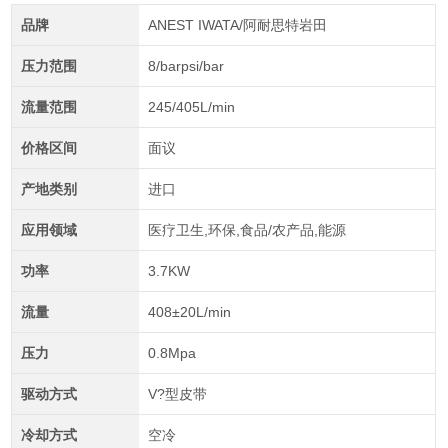
品牌
ANEST IWATA/阿耐思特岩田
压力范围
8/barpsi/bar
流量范围
245/405L/min
价格区间
面议
产地类别
进口
应用领域
医疗卫生,环保,食品/农产品,能源
功率
3.7KW
流量
408±20L/min
压力
0.8Mpa
驱动方式
V?型皮带
冷却方式
空冷