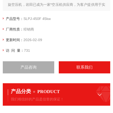
旋空压机，岩田已成为一家*空压机供应商，为客户提供用于实
验室、牙科诊所、医疗、饮料、绘图及工业等应用的空压机产
品。岩田无油涡旋空压机产品系列从1.5kw到45kw。随着新产
产品型号：
SLPJ-450F 45kw
品的不断开发和生产能力的不断增强
厂商性质：
经销商
更新时间：
2026-02-09
访 问 量：
731
产品咨询
联系我们
产品分类
PRODUCT
我们相信好的产品是信誉的保证！