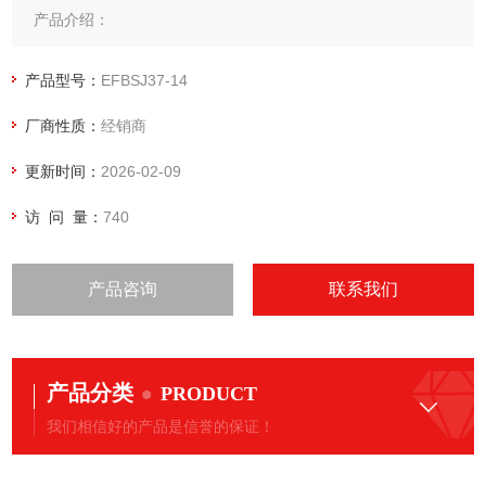
产品介绍：
低噪音、低振动、使用寿命长
产品特点：
产品型号：
EFBSJ37-14
在设置困难的狭窄空间内也可以轻松地进行高品质的空气增压
厂商性质：
经销商
封闭型使*效果更佳
增压机本体的维修保养周期间隔长达10,000小时。
更新时间：
2026-02-09
访 问 量：
740
产品咨询
联系我们
产品分类
PRODUCT
我们相信好的产品是信誉的保证！