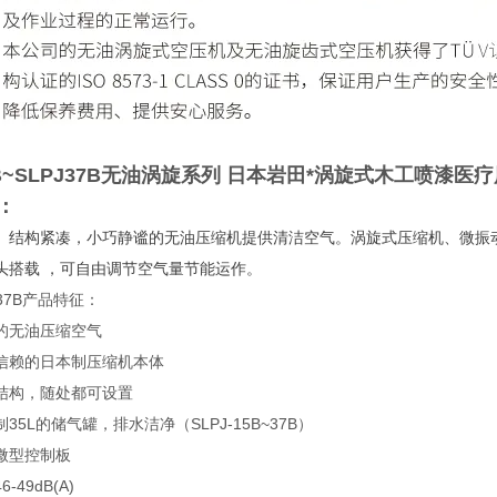
5B~SLPJ37B无油涡旋系列
日本岩田*涡旋式木工喷漆医疗
：
、结构紧凑，小巧静谧的无油压缩机提供清洁空气。涡旋式压缩机、微振
头搭载 ，可自由调节空气量节能运作。
B~37B产品特征：
的无油压缩空气
信赖的日本制压缩机本体
结构，随处都可设置
35L的储气罐，排水洁净（SLPJ-15B~37B）
微型控制板
-49dB(A)