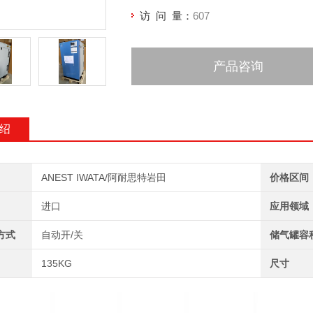
访 问 量：
607
产品咨询
绍
ANEST IWATA/阿耐思特岩田
价格区间
进口
应用领域
方式
自动开/关
储气罐容
135KG
尺寸