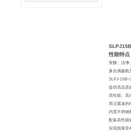
SLPJ1
性能特点
安静、洁净
多台涡旋机
SLPJ-15
提供高品质
高性能、高
简洁紧凑的
内置不绣钢制
配备高性能
实现低噪音46