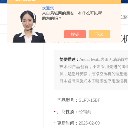
欢迎您！
来自局域网的朋友！有什么可以帮
首页
>
产品中心
>
阿耐思特岩田无油空压机
>
无油涡旋式压
助您的吗？
静音无油涡旋空压
简要描述：
Anest Iwata岩田无
技术和产品创新，不断采用先进的降
贝，是您对安静，洁净空压机的理想选
日本岩田涡旋式木工喷漆医疗用压缩机SLPJ
产品型号：
SLPJ-15BF
厂商性质：
经销商
更新时间：
2026-02-09