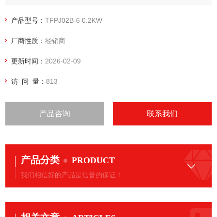
储气罐搭载型 提供高品质的无油空气 ,高性能,高信赖的日本压
缩机本体采用防烧合成树脂活塞,
产品型号：
TFPJ02B-6 0.2KW
/采用符合中国压力容器标准的储气罐
厂商性质：
经销商
更新时间：
2026-02-09
访 问 量：
813
产品咨询
联系我们
产品分类
PRODUCT
我们相信好的产品是信誉的保证！