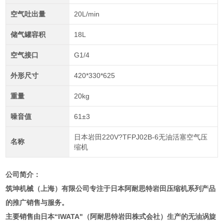
空气吐出量
20L/min
储气罐容积
18L
空气接口
G1/4
外形尺寸
420*330*625
重量
20kg
噪音值
61±3
日本岩田220V?TFPJ02B-6无油活塞空气压
名称
缩机
公司简介：
筑坤机械（上海）有限公司专注于日本阿耐思特岩田压缩机系列产品
的推广销售与服务。
主要销售由日本“IWATA"（阿耐思特岩田株式会社）生产的无油涡旋