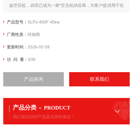
旋空压机，岩田已成为一家*空压机供应商，为客户提供用于实
验室、牙科诊所、医疗、饮料、绘图及工业等应用的空压机产
品。岩田无油涡旋空压机产品系列从1.5kw到45kw。随着新产
产品型号：
SLPJ-450F 45kw
品的不断开发和生产能力的不断增强
厂商性质：
经销商
更新时间：
2026-02-09
访 问 量：
639
产品咨询
联系我们
产品分类
PRODUCT
我们相信好的产品是信誉的保证！