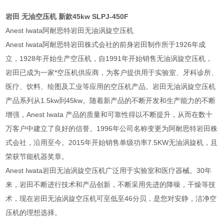
岩田 无油空压机 新款45kw
SLPJ-450F
Anest Iwata阿耐思特岩田无油涡旋空压机
Anest Iwata阿耐思特岩田株式会社的前身岩田制作所于1926年成
立，1928年开始生产空压机，自1991年开始销售无油涡旋空压机，
岩田已成为一家*空压机供应商，为客户提供用于实验室、牙科诊所、
医疗、饮料、绘图及工业等应用的空压机产品。岩田无油涡旋空压机
产品系列从1.5kw到45kw。随着新产品的不断开发和生产能力的不断
增强，Anest Iwata 产品的质量和可靠性得以不断提升，从而在数十
万客户中建立了良好的信誉。1996年公司名称变更为阿耐思特岩田株
式会社，沿用至今。2015年开始销售单级功率7.5KW无油涡旋机，且
荣获节能机器奖章。
Anest Iwata岩田无油涡旋空压机广泛用于实验室和医疗器械。30年
来，岩田不断进行技术和产品创新，不断采用先进的降噪，干燥等技
术，现在岩田无油涡旋空压机可至低至46分贝，是您对安静，洁净空
压机的理想选择。