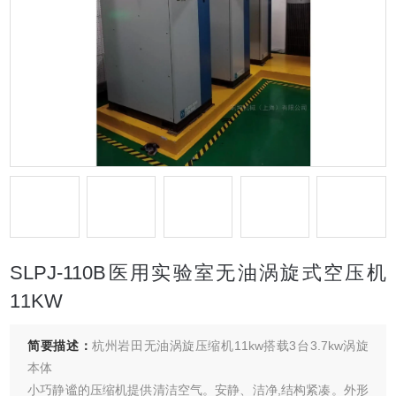
SLPJ-110B医用实验室无油涡旋式空压机
11KW
简要描述：
杭州岩田无油涡旋压缩机11kw搭载3台3.7kw涡旋
本体
小巧静谧的压缩机提供清洁空气。安静、洁净,结构紧凑。外形