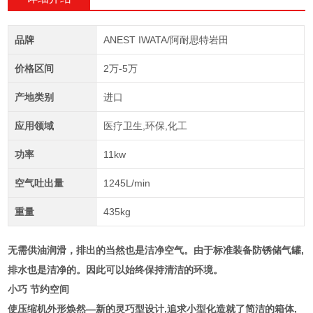
品牌
ANEST IWATA/阿耐思特岩田
价格区间
2万-5万
产地类别
进口
应用领域
医疗卫生,环保,化工
功率
11kw
空气吐出量
1245L/min
重量
435kg
无需供油润滑，排出的当然也是洁净空气。由于标准装备防锈储气罐,
排水也是洁净的。因此可以始终保持清洁的环境。
小巧 节约空间
使压缩机外形焕然—新的灵巧型设计,追求小型化造就了简洁的箱体,