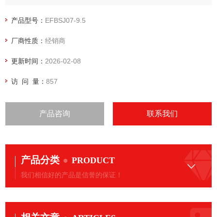
涡旋式空压机、无油旋齿空压机、无油活塞空压机、*空压机、
螺杆空压机、增压机、涂装设备等系列产品。
产品型号：
EFBSJ07-9.5
厂商性质：
经销商
更新时间：
2026-02-08
访 问 量：
857
产品咨询
联系我们
产品分类
PRODUCT
我们相信好的产品是信誉的保证！