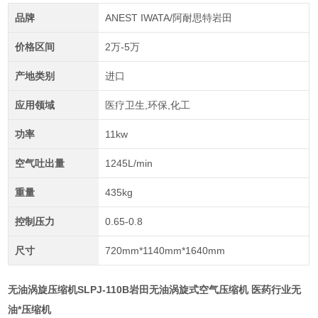
品牌
ANEST IWATA/阿耐思特岩田
价格区间
2万-5万
产地类别
进口
应用领域
医疗卫生,环保,化工
功率
11kw
空气吐出量
1245L/min
重量
435kg
控制压力
0.65-0.8
尺寸
720mm*1140mm*1640mm
无油涡旋压缩机SLPJ-110B
岩田无油涡旋式空气压缩机
医药行业无
油*压缩机