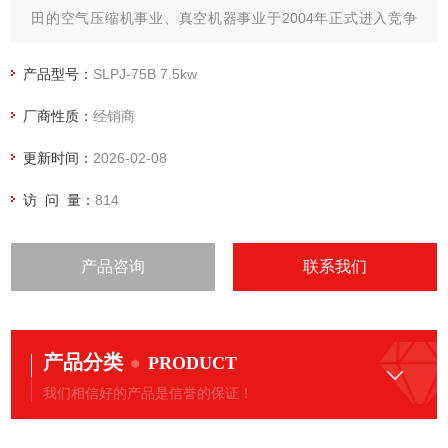
田的空气压缩机事业、真空机器事业于2004年正式进入竞争
激烈的中国市场。本公司聚集了朝气蓬勃、团结一致的工作人
员，在瞬息万变的市场环 境中技术创新，响应用户需求。
产品型号：
SLPJ-75B 7.5kw
厂商性质：
经销商
更新时间：
2026-02-08
访 问 量：
814
产品咨询
联系我们
产品分类
PRODUCT
我们相信好的产品是信誉的保证！