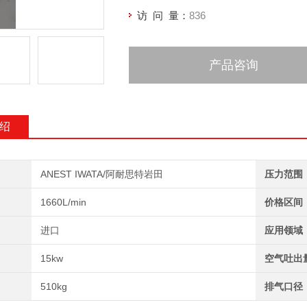
访 问 量：
836
产品咨询
绍
ANEST IWATA/阿耐思特岩田
压力范围
1660L/min
价格区间
进口
应用领域
15kw
空气吐出
510kg
排气口径