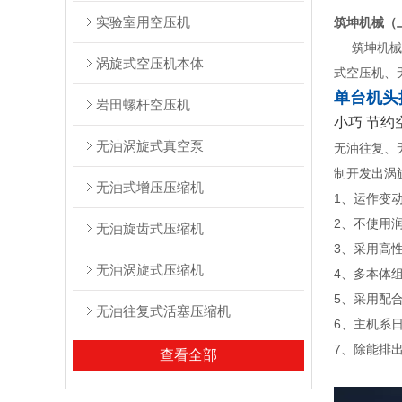
实验室用空压机
筑坤机械（
筑坤机械
涡旋式空压机本体
式空压机
、
单台机
头
岩田螺杆空压机
小巧 节约
无油涡旋式真空泵
无油往复、
制开发出涡
无油式增压压缩机
1
、运作变
2
、不使用
无油旋齿式压缩机
3
、采用高
无油涡旋式压缩机
4
、多本体
5
、采用配
无油往复式活塞压缩机
6
、主机系
7
、除能排
查看全部