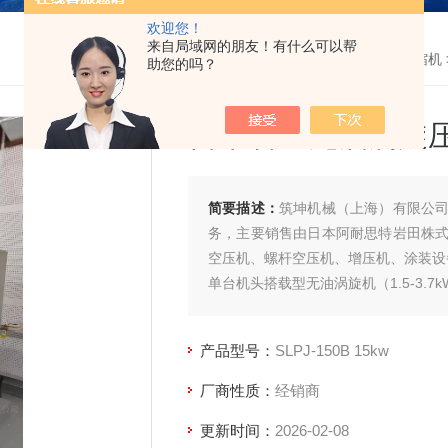
欢迎您！
来自局域网的朋友！有什么可以帮
首页
>
产品中心
>
阿耐思特岩田无油空压机
>
无油涡旋式压缩机
助您的吗？
日本岩田无油涡旋压缩机
简要描述：
筑坤机械（上海）有限公
务，主要销售由日本阿耐思特岩田株
空压机、螺杆空压机、增压机、涂装设
单台机头搭载型无油涡旋机（1.5-3.7k
洁净的空气和排水
低振动，为您提供舒适的作业空间
产品型号：
SLPJ-150B 15kw
微振动提供舒适的作业空间
即使夜间运行也无需担心环境影响
厂商性质：
经销商
更新时间：
2026-02-08