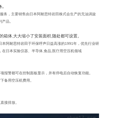
务。
服务，主要销售由日本阿
耐思特岩田株式会生产的无油涡旋
列产品。
的箱体
大大缩小了安装面积
随处都可设置。
,
,
日本阿耐思特岩田于环保呼声日益高涨的
1991
年，优先行业研
，在日本实验仪器、半导体
,
食品
,
医疗用空压机领域
事项报警都可在控制面板显示，并有停电后自动恢复功能。
省下备用空压机费用。
以直接排放。