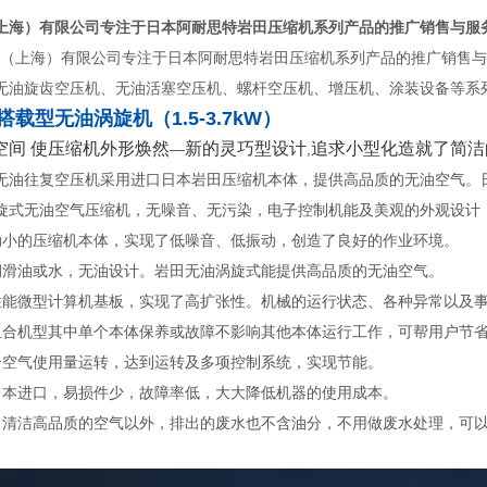
上海）有限公司专注于日本阿耐思特岩田压缩机系列产品的推广销售与服
（上海）
有限公司专注于日本阿耐思特岩田压缩机系列产品的推广销售与
无油旋齿空压机、无油活塞空压机、螺杆空压机
、增压机、涂装设备等系
搭载型无油涡旋机（1.5-3.7kW）
空间 使压缩机外形焕然
新的灵巧型设计
追求小型化造就了简洁
—
,
无油往复空压机采用进口日本岩田压缩机本体，提供高品质的无油空气。
旋式无油空气压缩机，无噪音、无污染，电子控制机能及美观的外观设计
动小的压缩机本体，实现了低噪音、低振动，创造了良好的作业环境。
润滑油或水，无油设计。岩田无油涡旋式能提供高品质的无油空气。
性能微型计算机基板，实现了高扩张性。机械的运行状态、各种异常以及
组合机型其中单个本体保养或故障不影响其他本体运行工作，可帮用户节
合空气使用量运转，达到运转及多项控制系统，实现节能。
日本进口，易损件少，故障率低，大大降低机器的使用成本。
出清洁高品质的空气以外，排出的废水也不含油分，不用做废水处理，可